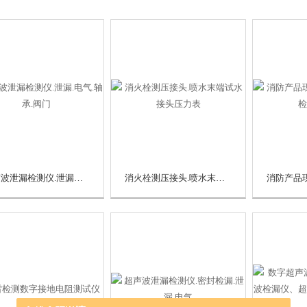
超声波泄漏检测仪.泄漏.电气.轴承.阀门
消火栓测压接头.喷水末端试水接头压力表