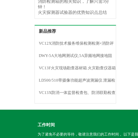
消防检测箱的相关知识，了解只需3分
钟！
火灾探测器试验器的优势知识点总结
新品推荐
VC12X消防技术服务维保检测检测+消防评
估仪器
DWY-5A大地网测试仪;5A异频地网接地阻
抗;防雷检测
VC13F火灾现场勘查器材箱.火灾勘查仪器箱
LD500/510带摄像功能超声波测漏仪.泄漏检
测仪
VC13X防消一体监督检查包、防消联勤检查
器材包
工作时间
为了避免不必要的等待，敬请注意我们的工作时间 。以下是