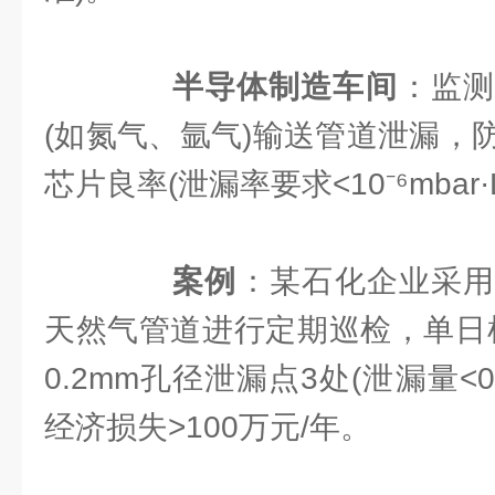
​
​半导体制造车间​
​：监
(如氮气、氩气)输送管道泄漏，
芯片良率(泄漏率要求<10⁻⁶mbar·L
​
​案例​
​：某石化企业采
天然气管道进行定期巡检，单日检
0.2mm孔径泄漏点3处(泄漏量<
经济损失>100万元/年。