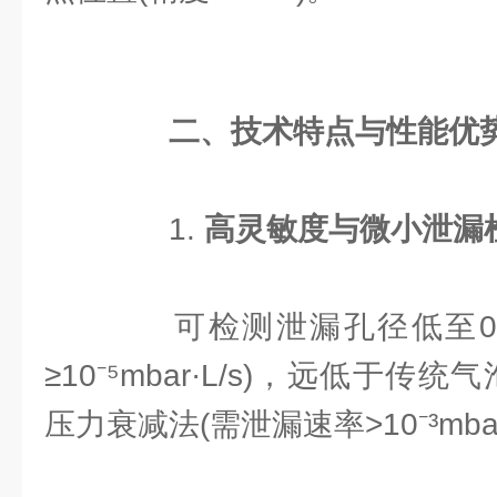
​
​二、技术特点与性能优势
1. ​
​高灵敏度与微小泄漏
可检测泄漏孔径低至0.1
≥10⁻⁵mbar·L/s)，远低于传统
压力衰减法(需泄漏速率>10⁻³mba