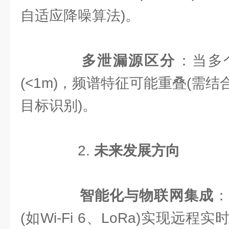
自适应降噪算法)。
​
​多泄漏源区分​
​：当
(<1m)，频谱特征可能重叠(需
目标识别)。
2. ​
​未来发展方向​
​
​智能化与物联网集成​
​
(如Wi-Fi 6、LoRa)实现远