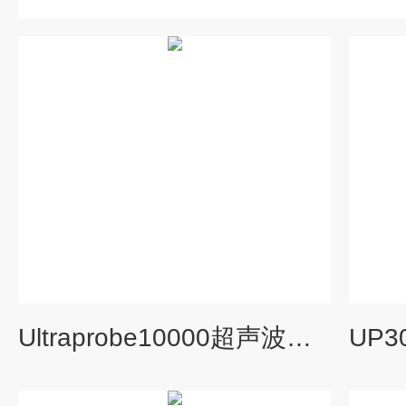
Ultraprobe10000超声波检测系统.泄漏.电气.轴承.阀门.润滑