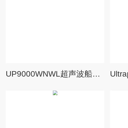
UP9000WNWL超声波船舶舱盖测漏仪.水密门.风雨气密性