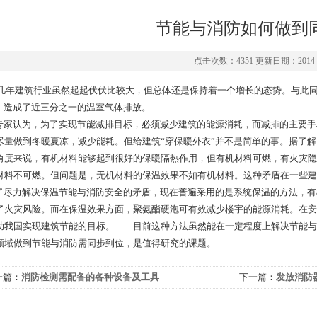
节能与消防如何做到
点击次数：4351 更新日期：2014-0
年建筑行业虽然起起伏伏比较大，但总体还是保持着一个增长的态势。与此同
%，造成了近三分之一的温室气体排放。
家认为，为了实现节能减排目标，必须减少建筑的能源消耗，而减排的主要手段
尽量做到冬暖夏凉，减少能耗。但给建筑“穿保暖外衣”并不是简单的事。据了
角度来说，有机材料能够起到很好的保暖隔热作用，但有机材料可燃，有火灾隐
材料不可燃。但问题是，无机材料的保温效果不如有机材料。这种矛盾在一
尽力解决保温节能与消防安全的矛盾，现在普遍采用的是系统保温的方法，有
了火灾风险。而在保温效果方面，聚氨酯硬泡可有效减少楼宇的能源消耗。在安
助我国实现建筑节能的目标。 目前这种方法虽然能在一定程度上解决节能与消
领域做到节能与消防需同步到位，是值得研究的课题。
一篇：
消防检测需配备的各种设备及工具
下一篇：
发放消防