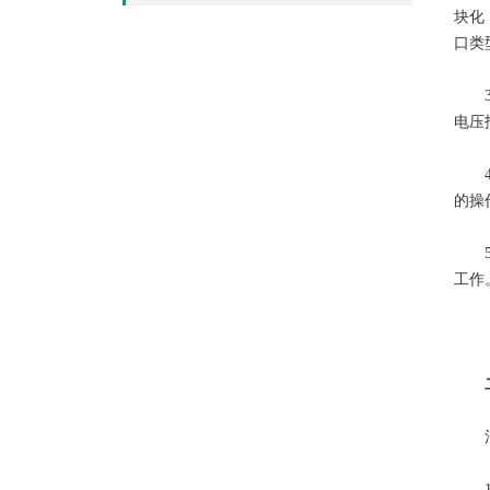
块化
口类
3、
电压
4、
的操
5、
工作
消防
1、