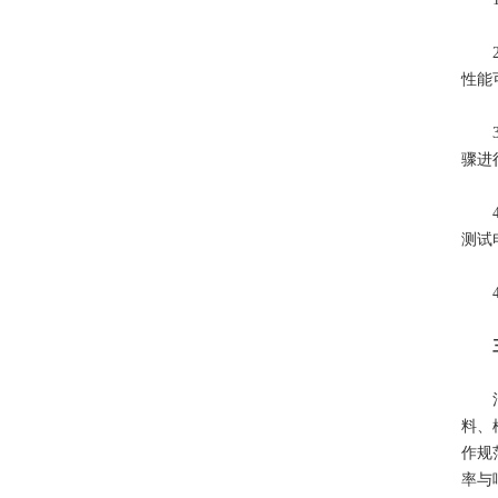
2、
性能
3、
骤进
4、
测试
4、
消防
料、
作规
率与