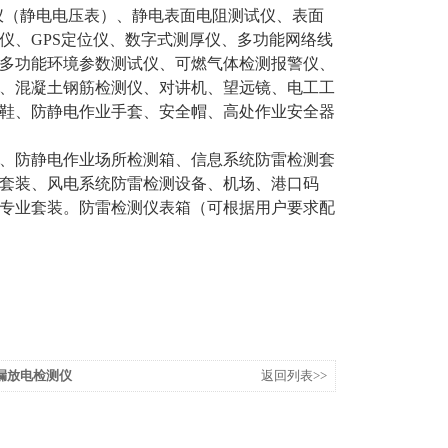
仪
（
静电电压表
）、
静电表面电阻测试仪
、表面
仪、GPS
定位仪
、
数
字
式测厚仪
、多功能网络线
多功能环境参数测试仪、可燃气体检测报警仪、
、混凝土钢筋检测仪
、
对讲机
、
望远镜
、
电工工
鞋、防静电作业手套、安全帽、高处作业安全器
、防静电作业场所检测箱、
信息系统
防雷检测套
套装
、风电系统防雷检测设备、机场、港口码
专业套装
。
防雷检测仪表箱
（可根据用户要求配
漏放电检测仪
返回列表>>