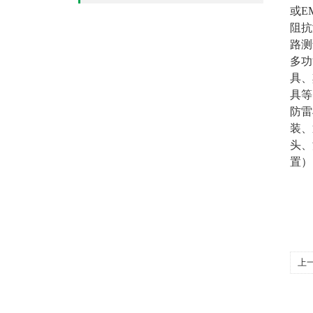
或E
阻抗
路测
多功
具
、
具等
防雷
装、
头、
上