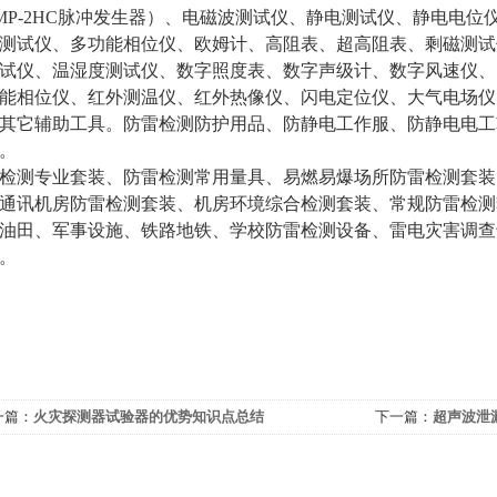
MP-2HC脉冲发生器）
、
电磁波测试仪
、
静电测试仪
、
静电电位
测试仪、多功能相位仪、
欧姆计
、
高阻表
、
超高阻表
、剩磁测试
试仪、
温湿度测试仪
、
数字照度表
、
数字声级计
、数字风速仪、
能相位仪
、红外测温仪、红外热像仪、
闪电定位仪、大气电场仪
其它辅助工具
。防雷检测防护用品、防静电工作服、防静电电工
。
检测专业套装、防雷检测常用量具、易燃易爆场所防雷检测套装
通讯
机房
防雷
检测套装
、机房环境综合检测套装、
常规防雷检测
油田、军事设施、铁路地铁、学校防雷检测设备、
雷电灾害调查
置）。
一篇：
火灾探测器试验器的优势知识点总结
下一篇：
超声波泄