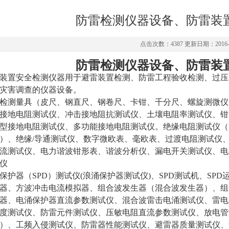
防雷检测仪器设备、防雷装
点击次数：4387 更新日期：2016-0
防雷检测仪器设备、
防雷装
装置安全检测仪器
用于避雷装置检测、防雷工程验收检测、过压
灾害调查的仪器设备。
检测量具（皮尺、
钢直尺
、
钢卷尺
、
卡钳
、千分尺、
螺旋测微仪
接地电阻测试仪
、
冲击接地阻抗测试仪
、
土壤电阻率测试仪
、
钳
型接地电阻测试仪
、多功能接地电阻测试仪。
绝缘电阻测试仪
（
）、绝缘/导通测试仪、
数字微欧表
、
毫欧表
、过渡电阻测试仪
流测试仪、
电力谐波钳形表
、
谐波分析仪
、漏电开关测试仪、
电
仪
保护器（SPD）测试仪
(浪涌保护器测试仪)、SPD测试机、SP
器
、方波冲击电流模拟器、
组合波发生器
（混合波发生器）、组
器、
电涌保护器直流参数测试仪、混合波雷击电涌测试仪
、
雷电
度测试仪、防雷元件测试仪、压敏电阻直流参数测试仪、
放电管
）、工频入侵测试仪、防雷器性能测试仪、避雷器质量测试仪、