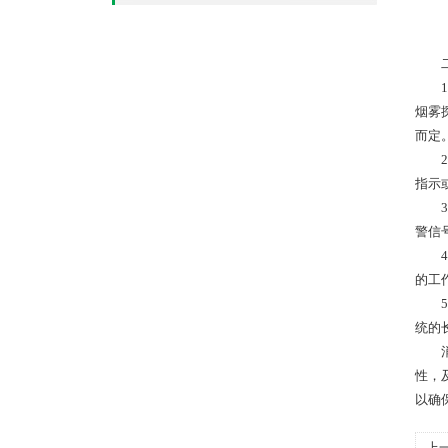
二
1、
烟雾
而定
2、
指示
3、
警信
4、
的工
5、
统的
消防
性，
以确
上