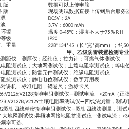
机 版
数据可以上传电脑
络 版
现场测试数据直接上传到后台服务
；
 源
DC5V
2A
；
 池
3.7V
6000 mAh
-
；
用环境
温度 0
45°C
湿度不大于75 % R H
护等级
IP20
约
寸、重量
228*134*45（长*宽*高mm）；
50
甲、乙级防雷装置检测专业
光测距仪；测厚仪；经纬仪；拉力计；可燃气体测试仪
地电阻测试仪；大地网测试仪；土壤电阻率测试仪；等电
路电阻测试仪；防雷元件测试仪；绝缘电阻测试仪
面阻抗测试仪；静电电位测试仪；数字万用表
爆对讲机；标准电阻；钢卷尺；游标卡尺
126;V2126;V2128接地电阻测试仪—测试电流：>20mA（
127B;V2127B;V2129土壤电阻率测试仪—四线法测量，测
精密
双钳
132双钳四线
接地电阻测试仪—
四线法测量，测试电
Y-大地网测试仪;异频地网接地阻抗测试仪—测试电流：>3A（），
Hz频率可选。