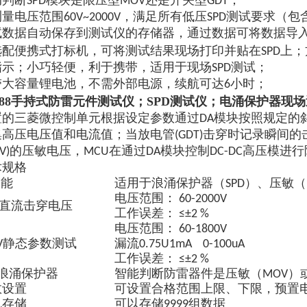
判断SPD模块是限压型MOV还是开关型GDT；
量电压范围60V~2000V，满足所有低压SPD测试要求（
试数据自动保存到测试仪的存储器，通过数据可将数据导
；
选配便携式打标机，可将测试结果现场打印并贴在SPD上
指示；小巧轻便，利于携带，适用于现场SPD测试；
带大容量锂电池，不需外部电源，续航可达6小时；
988手持式防雷元件测试仪；SPD测试仪；电涌保护器现
置的三菱微控制单元根据设定参数通过DA模块按照规定的斜
集高压电压值和电流值；当放电管(GDT)击穿时记录瞬间的
OV)的压敏电压，MCU在通过DA模块控制DC-DC高压模进
术规格
 能
适用于浪涌保护器（SPD）、压敏（
电压范围： 60-2000V
T直流击穿电压
工作误差： ≤±2 %
电压范围： 60-1800V
V静态参数测试
漏流0.75U1mA 0-100uA
工作误差： ≤±2 %
D浪涌保护器
智能判断防雷器件是压敏（MOV）或
数设置
可设置合格范围上限、下限，预置
机存储
可以存储9999组数据