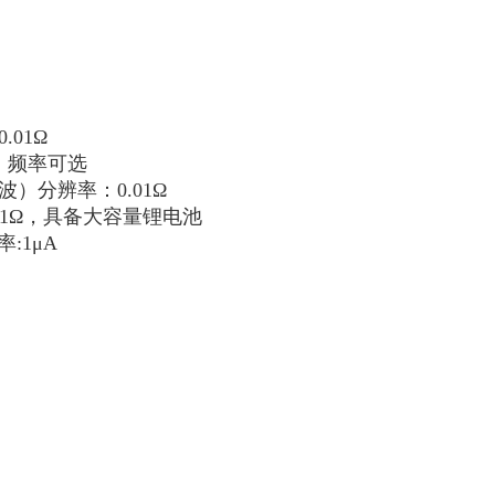
01Ω
Ω，频率可选
）分辨率：0.01Ω
01Ω，具备大容量锂电池
:1μA