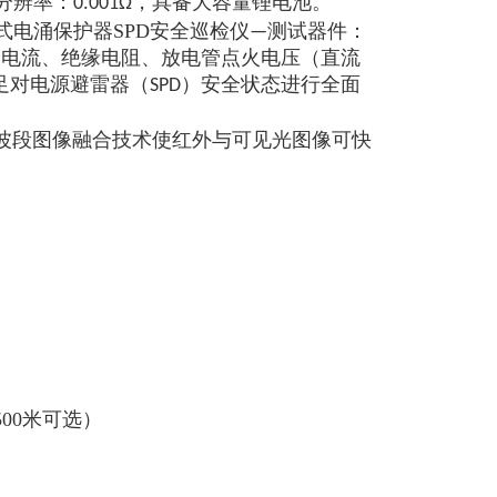
试，分辨率：0.001Ω，具备大容量锂电池。
式
SPD
电涌保护器
安全巡检仪—测试器件：
漏电流、绝缘电阻、放电管点火电压（直流
对电源避雷器（SPD）安全状态进行全面
波段图像融合技术使红外与可见光图像可快
500米可选）