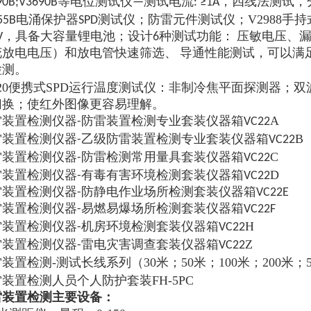
690B;V3690B等电位测试仪—测试电流: ≥1A，四线法测
V2988手持
955B电涌保护器SPD测试仪；防雷元件测试仪；
OV，具备大容量锂电池；设计6种测试功能： 压敏电压、
花放电电压）和放电管快速筛选、 导通性能测试，可以满足
检测。
120便携式SPD运行温度测试仪：
非制冷焦平面探测器；双
切换；使红外图像更容易理解。
A
装置检测仪器-防雷装置检测专业套装仪器箱VC22
乙
B
雷装置检测仪器-
级防雷装置检测专业套装仪器箱VC22
防雷
常用量具
C
雷装置检测仪器-
检测
套装仪器箱VC22
有毒有害环境
D
雷装置检测仪器-
检测套装仪器箱VC22
装置检测仪器-防静电作业场所检测套装仪器箱VC22E
装置检测仪器-易燃易爆场所检测套装仪器箱VC22F
机房环境
H
雷装置检测仪器-
检测套装仪器箱VC22
雷电灾害调查
Z
雷装置检测仪器-
套装仪器箱VC22
-测试长线系列（30米；50米；100米；200米；
雷装置检测
装置检测人员个人防护套装FH-5PC
雷装置检测主要设备：