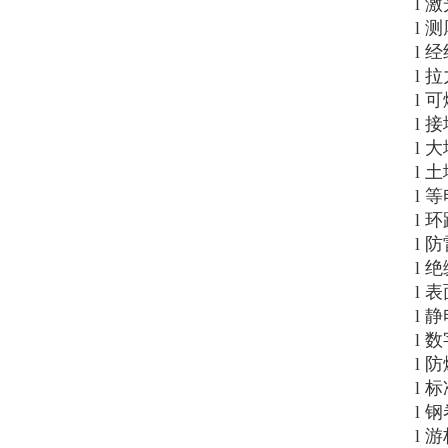
l
激
l
测
l
经
l
拉
l
可
l
接
l
大
l
土
l
等
l
环
l
防
l
绝
l
表
l
静
l
数
l
防
l
标
l
钢
l
游