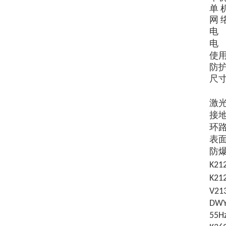
单 
网 
电
电
使
防
尺
激
接
环
表
防
K2
K2
V2
DW
55