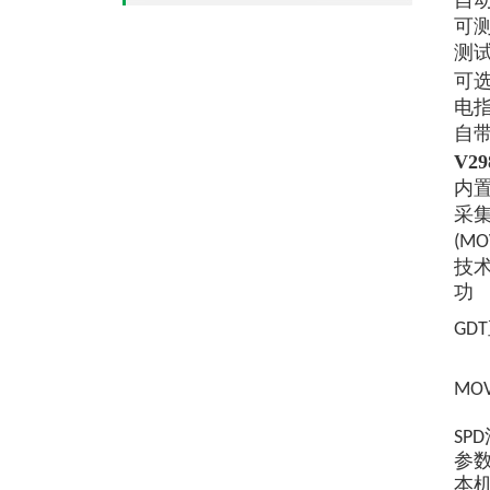
自动
可测
测
可
电
自
V2
内
采
(M
技
功
GD
MO
SP
参
本