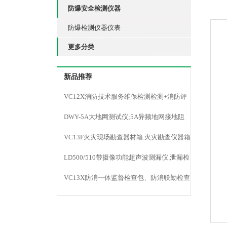
防爆安全检测仪器
防爆检测仪器仪表
更多分类
新品推荐
VC12X消防技术服务维保检测检测+消防评
估仪器
DWY-5A大地网测试仪;5A异频地网接地阻
抗;防雷检测
VC13F火灾现场勘查器材箱.火灾勘查仪器箱
LD500/510带摄像功能超声波测漏仪.泄漏检
测仪
VC13X防消一体监督检查包、防消联勤检查
器材包