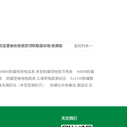
消防监督验收检查防消联勤器材箱.检测箱
返回列表>>
WB06防爆钳形电流表.本安防爆型钳形万用表
WB08防爆
表
防爆型接地电阻表.土壤率电阻测试仪
Ex2100防爆数
防爆激光测距仪（本安型测距尺）
防爆红外热像仪.测温仪.石
关注我们