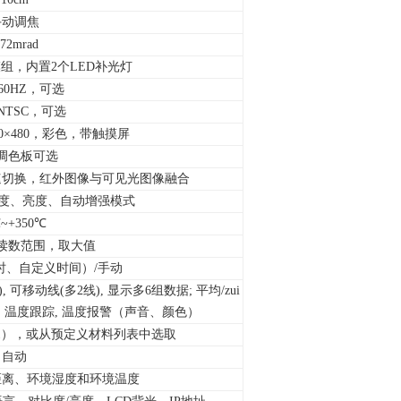
手动调焦
.72mrad
模组，内置2个LED补光灯
/60HZ，可选
/ NTSC，可选
，640×480，彩色，带触摸屏
种调色板可选
速切换，红外图像与可见光图像融合
比度、亮度、自动增强模式
~+350℃
%读数范围，取大值
时、自定义时间）/手动
 可移动线(多2线), 显示多6组数据; 平均/zui
析, 温度跟踪, 温度报警（声音、颜色）
0.01），或从预定义材料列表中选取
自动
距离、环境湿度和环境温度