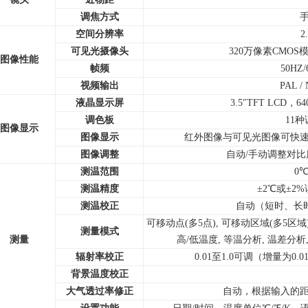
调焦方式
空间分辨率
2
可见光摄像头
320万像素CMOS
图像性能
帧频
50HZ
视频输出
PAL 
液晶显示屏
3.5″TFT LCD
调色板
11
图像显示
图像显示
红外图像与可见光图像可快
图像调整
自动/手动调整对
测温范围
0℃
测温精度
±2℃或±2
测温校正
自动（短时、长
可移动点(多5点), 可移动区域(多5区域),
测量模式
测量
高/低温度, 等温分析, 温差分
辐射率校正
0.01至1.0可调（增量为
背景温度校正
大气透过率修正
自动，根据输入的