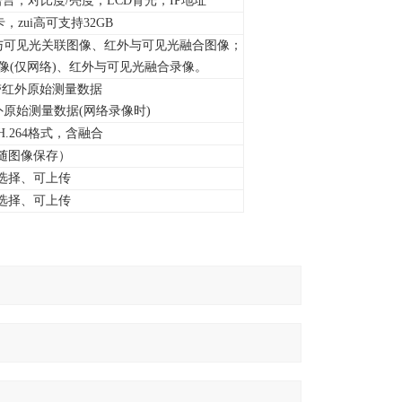
语言，对比度/亮度，LCD背光，IP地址
TF卡，zui高可支持32GB
与可见光关联图像、红外与可见光融合图像；
像(仅网络)、红外与可见光融合录像。
，带红外原始测量数据
外原始测量数据(网络录像时)
、H.264格式，含融合
（随图像保存）
选择、可上传
选择、可上传