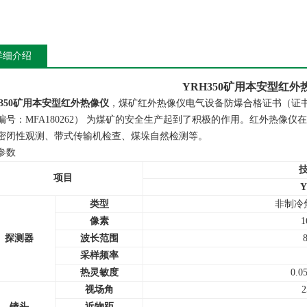
详细介绍
YRH350矿用本安型红外
H350矿用本安型红外热像仪
，煤矿红外热像仪电⽓设备防爆合格证书（证书号：
编号：MFA180262） 为煤矿的安全生产起到了积极的作用。红外热像
密闭性观测、带式传输机检查、煤垛自然检测等。
参数
项目
Y
类型
非制冷
像素
1
探测器
波长范围
采样频率
热灵敏度
0.
视场角
2
镜头
近物距