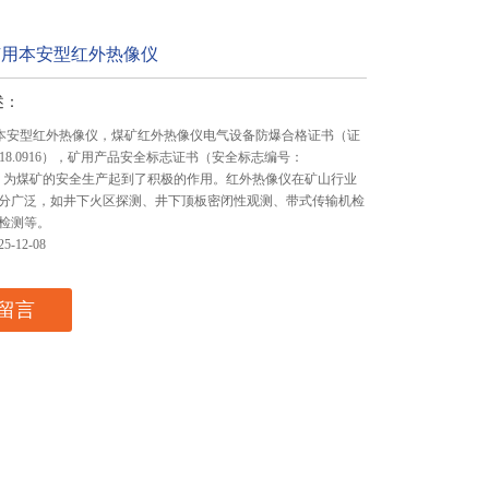
0矿用本安型红外热像仪
述：
矿用本安型红外热像仪，煤矿红外热像仪电⽓设备防爆合格证书（证
C18.0916），矿⽤产品安全标志证书（安全标志编号：
62） 为煤矿的安全生产起到了积极的作用。红外热像仪在矿山行业
分广泛，如井下火区探测、井下顶板密闭性观测、带式传输机检
检测等。
-12-08
留言