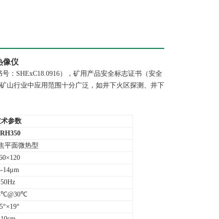
热像仪
SHExC18.0916），矿⽤产品安全标志证书（安全
仪在矿山行业中应用范围十分广泛，如井下火区探测、井下
技术参数
RH350
焦平面微热型
60×120
8-14μm
50Hz
05℃@30℃
5°×19°
10cm