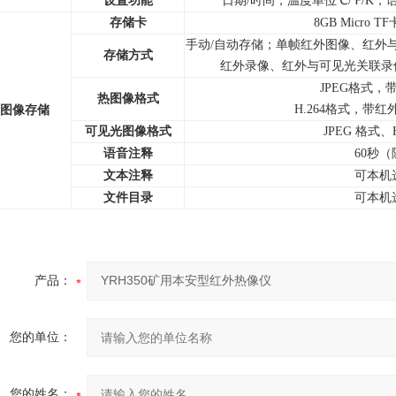
设置功能
日期/时间，温度单位℃/℉/K，
存储卡
8GB Micro 
手动/自动存储；单帧红外图像、红外
存储方式
红外录像、红外与可见光关联录
JPEG格式
热图像格式
H.264格式，带红
图像存储
可见光图像格式
JPEG 格式
语音注释
60秒
文本注释
可本机
文件目录
可本机
产品：
您的单位：
您的姓名：