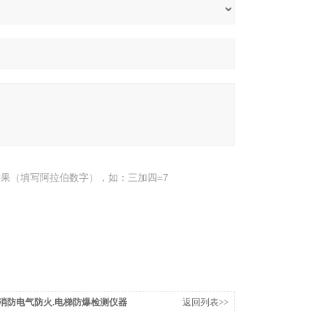
果（填写阿拉伯数字），如：三加四=7
.消防电气防火.电梯防爆检测仪器
返回列表>>