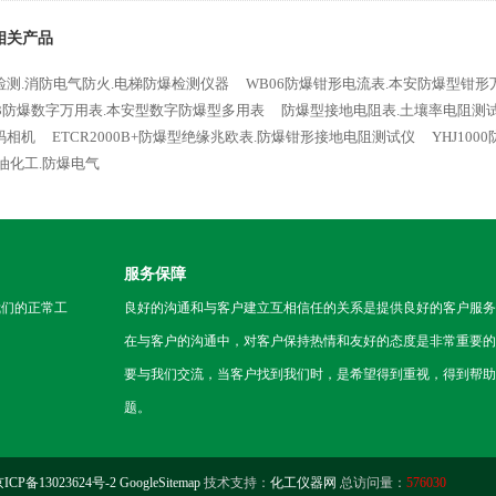
相关产品
检测.消防电气防火.电梯防爆检测仪器
WB06防爆钳形电流表.本安防爆型钳形
03防爆数字万用表.本安型数字防爆型多用表
防爆型接地电阻表.土壤率电阻测
码相机
ETCR2000B+防爆型绝缘兆欧表.防爆钳形接地电阻测试仪
YHJ10
石油化工.防爆电气
服务保障
我们的正常工
良好的沟通和与客户建立互相信任的关系是提供良好的客户服务
在与客户的沟通中，对客户保持热情和友好的态度是非常重要的
要与我们交流，当客户找到我们时，是希望得到重视，得到帮助
题。
ICP备13023624号-2
GoogleSitemap
技术支持：
化工仪器网
总访问量：
576030