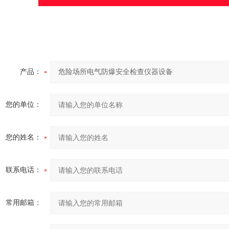
产品：
您的单位：
您的姓名：
联系电话：
常用邮箱：