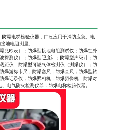
器；防爆电梯检验仪器，广泛应用于消防应急、电
的接地电阻测量。
爆兆欧表）；防爆型接地电阻测试仪；防爆红外
波探测仪）；防爆型照度计；防爆型声级计；防
测距仪；防爆型可燃气体检测仪（测爆仪）；防
防爆游标卡尺；防爆塞尺；防爆直尺；防爆型转
防爆记录仪；防爆照相机；防爆摄像机；防爆对
静电、电气防火检测仪器；防爆电梯检验仪器。