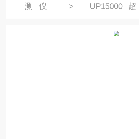
测仪
>
UP150
仪
> ULTRAPROBE15,000
气,轴承,阀门,机械