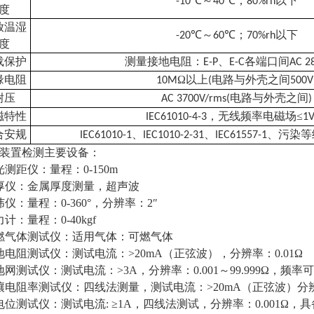
℃～
℃；
以下
-10
40
80%rh
度
放温湿
℃～
℃；
以下
-20
60
70%rh
度
载保护
测量接地电阻：
、
各端口间
E-P
E-C
AC 2
缘电阻
Ω以上
电路与外壳之间
10M
(
500V
耐压
电路与外壳之间
AC 3700V/rms(
)
磁特性
，无线频率电磁场≤
IEC61010-4-3
1
合安规
、
、
、污染等
IEC61010-1
IEC1010-2-31
IEC61557-1
装置检测主要设备：
激光测距仪：量程：0-150m
测厚仪：金属厚度测量，超声波
经纬仪：量程：0-360°，分辨率：2″
力计：量程：0-40kgf
可燃气体测试仪：适用气体：可燃气体
接地电阻测试仪：测试电流：>20mA（正弦波），分辨率：0.01Ω
大地网测试仪：测试电流：>3A，分辨率：0.001～99.999Ω，频率
土壤电阻率测试仪：四线法测量，测试电流：>20mA（正弦波）分辨率
等电位测试仪：测试电流: ≥1A，四线法测试，分辨率：0.001Ω