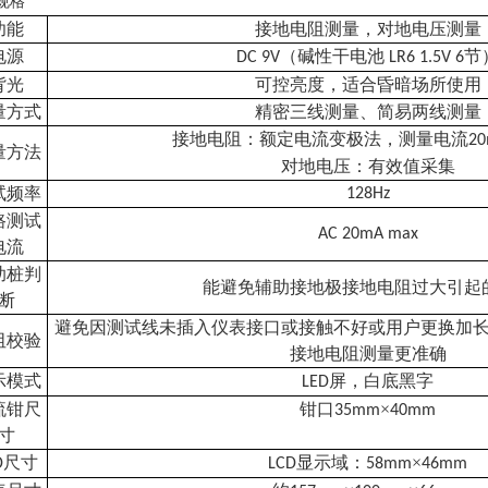
规格
功能
接地电阻测量，对地电压测量
电源
（碱性干电池
节
DC 9V
LR6 1.5V 6
背光
可控亮度，适合昏暗场所使用
量方式
精密三线测量、简易两线测量
接地电阻：额定电流变极法，测量电流
20
量方法
对地电压：有效值采集
试频率
128Hz
路测试
AC 20mA max
电流
助桩判
能避免辅助接地极接地电阻过大引起
断
避免因测试线未插入仪表接口或接触不好或用户更换加
阻校验
接地电阻测量更准确
示模式
屏，白底黑字
LED
流钳尺
钳口
×
35mm
40mm
寸
尺寸
显示域：
×
D
LCD
58mm
46mm