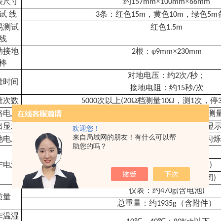
表尺寸
约
×
×
157mm
100mm
66mm
试 线
条：红色
，黄色
，绿色
3
15m
10m
5m
易测试
红色
1.5m
线
助接地
根：φ
×
2
9mm
230mm
棒
对地电压：约
次
秒；
2
/
量时间
接地电阻：约
秒
次
15
/
量次数
次以上
Ω档测量
Ω，测
次，停
5000
(20
10
1
路电压
测量对地电压：
以下测
AC 200V
出显示
超量程溢出功能：“
"符号显
OL
欢迎您！
来自局域网的朋友！有什么可以帮
池电压
当电池电压降到约
时，电池电压低符号“
"闪
7.2V
助您的吗？
背光：
56mA Max
作电流
待机
背光关闭
: 20mA Max(
)
测量：
背光关闭
200mA Max(
)
仪表：约
含电池
470g(
)
质量
总重量：约
（含附件）
1935g
作温湿