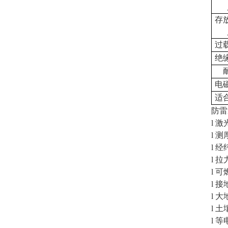
存
过
绝
电
适
防雷
l 
l 
l 
l 拉
l 
l 
l 
l 
l 