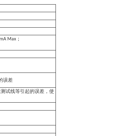
）
；
mA Max
的误差
长测试线等引起的误差，使