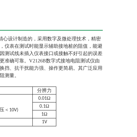
而精心设计制造的，采用数字及微处理技术，精密
能，仪表在测试时能显示辅助接地桩的阻值，能避
因测试线未插入仪表接口或接触不好引起的误差
准确可靠。V2126B数字式接地电阻测试仪由
换挡、抗干扰能力强、操作更简易。其广泛应用
阻测量。
分辨力
Ω
0.01
Ω
0.1
压＜
10V)
Ω
1
1V