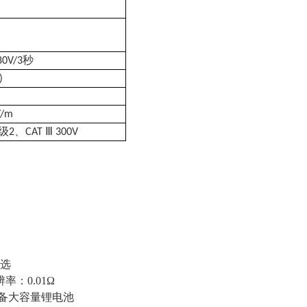
秒
80V/3
)
V/m
级
、
Ⅲ
2
CAT
300V
可选
：0.01Ω
，具备大容量锂电池