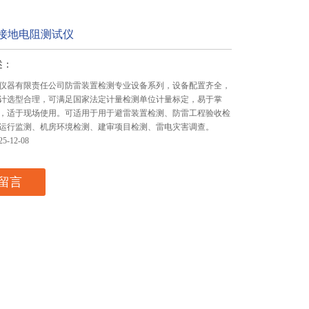
-接地电阻测试仪
述：
仪器有限责任公司防雷装置检测专业设备系列，设备配置齐全，
计选型合理，可满足国家法定计量检测单位计量标定，易于掌
，适于现场使用。可适用于用于避雷装置检测、防雷工程验收检
运行监测、机房环境检测、建审项目检测、雷电灾害调查。
-12-08
留言