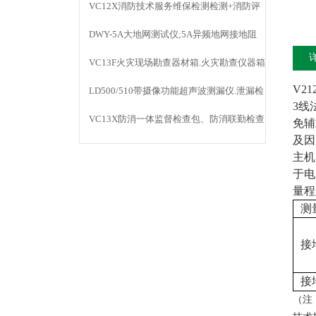
VC12X消防技术服务维保检测检测+消防评
估仪器
DWY-5A大地网测试仪;5A异频地网接地阻
抗;防雷检测
VC13F火灾现场勘查器材箱.火灾勘查仪器箱
V2
LD500/510带摄像功能超声波测漏仪.泄漏检
3线
测仪
VC13X防消一体监督检查包、防消联勤检查
免辅
及因
器材包
主机
于电
量程
测
接
接
（注