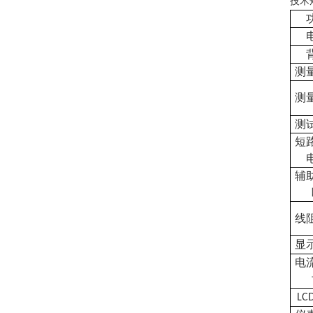
技术
测
测
测
短
辅
线
显
电
LC