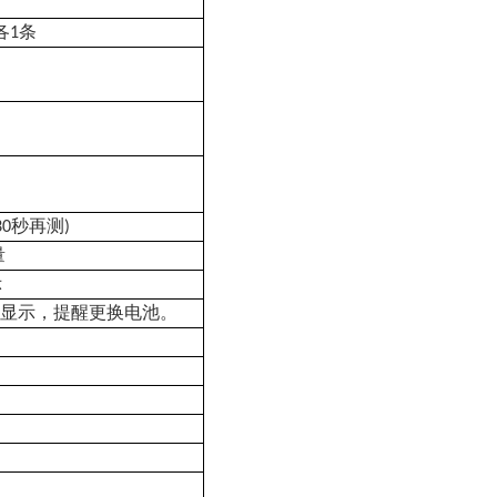
各
条
1
秒再测
30
)
量
示
烁显示，提醒更换电池。