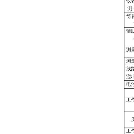
仪
测 
简
辅
测
测
线
溢
电
工
工