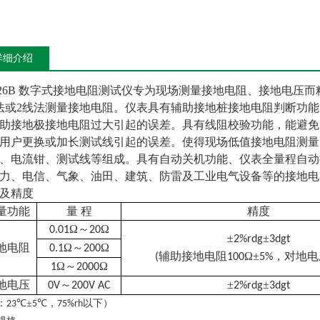
详细介绍
126B 数字式接地电阻测试仪专为现场测量接地电阻、接地电压
法或2线法测量接地电阻。仪表具有辅助接地桩接地电阻判断功
助接地极接地电阻过大引起的误差。具有线阻校验功能，能避免
用户更换或加长测试线引起的误差。使得现场低值接地电阻测量更
、电流钳、测试线等组成。具有自动关机功能、仪表全量程自动
力、电信、气象、油田、建筑、防雷及工业电气设备等的接地电
及精度
量功能
量 程
精度
Ω～
Ω
0.01
20
±
±
2%rdg
3dgt
地电阻
Ω～
Ω
0.1
200
辅助接地电阻
Ω±
，对地电
(
100
5%
Ω～
Ω
1
2000
地电压
～
±
±
0V
200V AC
2%rdg
3dgt
：
℃±
℃，
以下）
23
5
75%rh