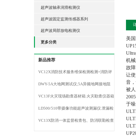
超声波轴承润滑检测仪
超声波固定监测传感器系列
超声波局部放电检测仪
美国U
更多分类
UP
Ul
新品推荐
机械
故障
VC12X消防技术服务维保检测检测+消防评
让使
音，
估仪器
DWY-5A大地网测试仪;5A异频地网接地阻
被人
抗;防雷检测
VC13F火灾现场勘查器材箱.火灾勘查仪器箱
20
于噪
LD500/510带摄像功能超声波测漏仪.泄漏检
UL
ULT
测仪
VC13X防消一体监督检查包、防消联勤检查
ULT
器材包
UP2