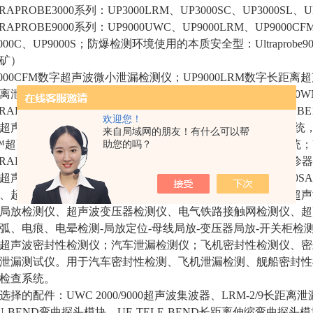
RAPROBE3000系列：UP3000LRM、UP3000SC、UP3000SL、U
RAPROBE9000系列：UP9000UWC、UP9000LRM、UP9000CFM
000C、UP9000S；防爆检测环境使用的本质安全型：Ultraprobe9000ATE
矿）
9000CFM数字超声波微小泄漏检测仪；UP9000LRM数字长距离
离泄漏放电检测仪；UP100WNWL；UP3000WNWL；UP90
TRAPROBE10,000、UP10000超声波频谱分析仪；ULTRAPROB
欢迎您！
超声波全功能泄漏监测系统；UE-UCA586超声波状态报警系统，UE-EC
来自局域网的朋友！有什么可以帮
0™超声波传感器，定制系统：UE-DS386系列泄漏实时检测系统；ULTRAP
助您的吗？
TRAPROBE401 Grease Caddy超声波润滑检测仪、轴承润
超声波测试仪器：绝缘子故障远距离检测仪；UT100K.UT500S
、超声波空冷岛检漏仪、超声波电气设备局部放电检测仪、超声
局放检测仪、超声波变压器检测仪、电气铁路接触网检测仪、超
弧、电痕、电晕检测-局放定位-母线局放-变压器局放-开关柜检
超声波密封性检测仪；汽车泄漏检测仪；飞机密封性检测仪、密
泄漏测试仪。用于汽车密封性检测、飞机泄漏检测、舰船密封性
检查系统。
选择的配件：UWC 2000/9000超声波集波器、LRM-2/9长距离
-U-BEND弯曲探头模块、UE-TELE-BEND长距离伸缩弯曲探头模