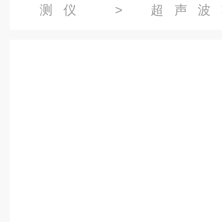
测仪
>
超声波
仪
> ULTRAPROBE201Gre
探测仪.润滑注油监控器