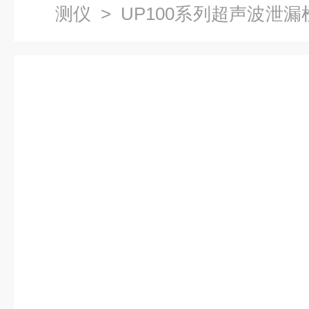
测仪
>
UP100系列超声波泄漏
波疏水阀检测仪.阀门检漏.轴承