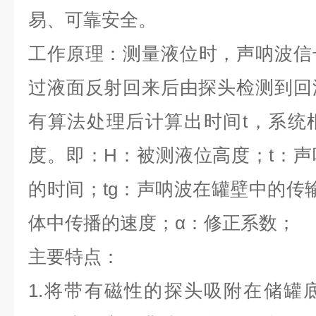
易、可靠安全。
工作原理：
测量液位时，声呐波信
过液面反射回来后由探头检测到回
有算法处理后计算出时间
t
，
系统
度。
即：
H
：
被测液位高度
；
t
：
声
的时间
；
tg
：
声呐波在罐壁中的传
体中传播的速度
；
α
：
修正系数
；
主要特点：
1.将带有磁性的探头吸附在储罐