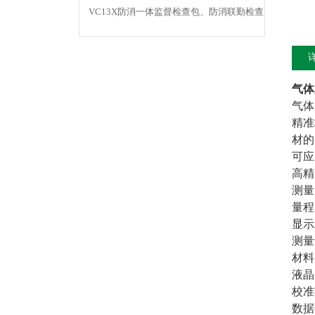
测仪
VC13X防消一体监督检查包、防消联勤检查
器材包
气体
气体
精准
材的
可应
高精
测量
量程
显示
测量
材料
液晶
校准
数据