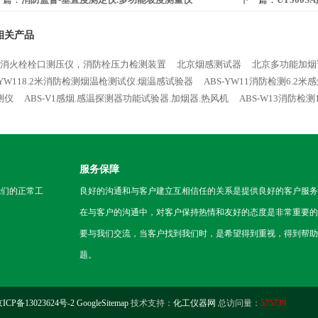
相关产品
Z-4消火栓栓口测压仪，消防栓压力检测装置
北京烟感测试器
北京多功能加烟
-YW118.2米消防检测烟温枪测试仪.烟温感试验器
ABS-YW11消防检测6.
测仪
ABS-V1感烟.感温探测器功能试验器.加烟器.热风机
ABS-W13消防检
服务保障
我们的正常工
良好的沟通和与客户建立互相信任的关系是提供良好的客户服务
在与客户的沟通中，对客户保持热情和友好的态度是非常重要的
要与我们交流，当客户找到我们时，是希望得到重视，得到帮助
题。
ICP备13023624号-2
GoogleSitemap
技术支持：
化工仪器网
总访问量：
575739