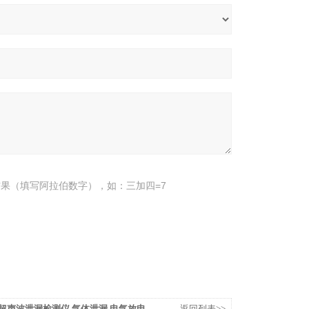
果（填写阿拉伯数字），如：三加四=7
SA超声波泄漏检测仪,气体泄漏.电气放电
返回列表>>