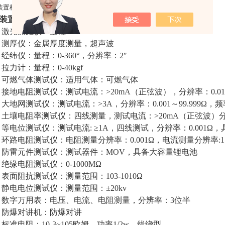
装置检测人员个人防护套装FH-5PC
装置检测主要设备：
l
激光测距仪：量程：0-150m
l
测厚仪：金属厚度测量，超声波
l
经纬仪：量程：0-360°，分辨率：2″
l
拉力计：量程：0-40kgf
l
可燃气体测试仪：适用气体：可燃气体
l
接地电阻测试仪：测试电流：>20mA（正弦波），分辨率：0.01
l
大地网测试仪：测试电流：>3A，分辨率：0.001～99.999Ω，
l
土壤电阻率测试仪：四线测量，测试电流：>20mA（正弦波）分辨
l
等电位测试仪：测试电流: ≥1A，四线测试，分辨率：0.001Ω
l
环路电阻测试仪：电阻测量分辨率：0.001Ω，电流测量分辨率:1
l
防雷元件测试仪：测试器件：MOV，具备大容量锂电池
l
绝缘电阻测试仪：0-1000MΩ
l
表面阻抗测试仪：测量范围：103-1010Ω
l
静电电位测试仪：测量范围：±20kv
l
数字万用表：电压、电流、电阻测量，分辨率：3位半
l
防爆对讲机：防爆对讲
l
标准电阻：10-3~105欧姆，功率1/2w，线绕型