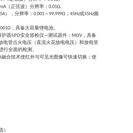
.
mA（正弦波）分辨率：0.01Ω
分辨率：0.001～99.999Ω，45Hz或55Hz频
0.001Ω，具备大容量锂电池。
SPD
保护器
安全巡检仪—测试器件：MOV，具备
、放电管点火电压（直流火花放电电压）和放电管
态进行全面的检测。
像融合技术使红外与可见光图像可快速切换；使
可选）