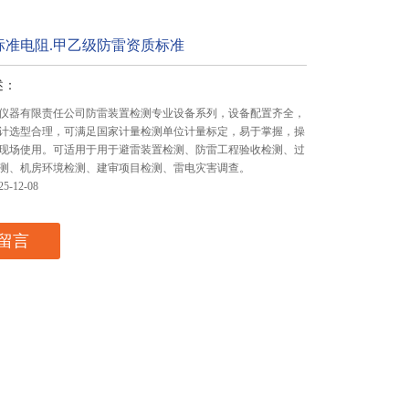
标准电阻.甲乙级防雷资质标准
述：
仪器有限责任公司防雷装置检测专业设备系列，设备配置齐全，
计选型合理，可满足国家计量检测单位计量标定，易于掌握，操
现场使用。可适用于用于避雷装置检测、防雷工程验收检测、过
测、机房环境检测、建审项目检测、雷电灾害调查。
-12-08
留言