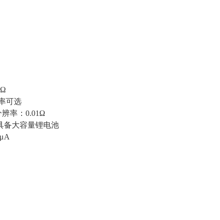
Ω
频率可选
率：0.01Ω
，具备大容量锂电池
μA