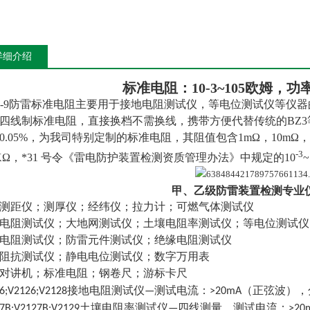
详细介绍
标
准电阻：10-3~105欧姆，功
Z-9防雷标准电阻主要用于接地电阻测试仪，等电位测试仪等仪器的
四线制标准电阻，直接换档不需换线，携带方便代替传统的BZ
0.05%，为我司特别定制的标准电阻，其阻值包含1mΩ，10mΩ，100
-3
0KΩ，*31 号令《雷电防护装置检测资质管理办法》中规定的10
~
甲、乙级
防雷装置检测专业
测距仪；测厚仪；经纬仪；拉力计；可燃气体测试仪
电阻测试仪；大地网测试仪；土壤电阻率测试仪；等电位测试仪
电阻测试仪；防雷元件测试仪；绝缘电阻测试仪
阻抗测试仪；静电电位测试仪；数字万用表
对讲机；标准电阻；钢卷尺；游标卡尺
126;V2126;V2128接地电阻测试仪—测试电流：>20mA（正弦波），
127B;V2127B;V2129土壤电阻率测试仪—四线测量，测试电流：>2