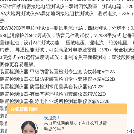
精密
双钳
132双钳四线
接地电阻测试仪—
四线测量，测试电流：>20
Y-5A大地网测试仪;5A异频地网接地阻抗测试仪—测试电流：>3A（5A），
选。
690B;V3690B等电位测试仪—测试电流: ≥1A，四线测试，分辨率：
V2988手持式
955B电涌保护器SPD测试仪；防雷元件测试仪；
电涌
量锂电池；设计6种测试功能： 压敏电压、漏电流、绝缘电阻
筛选、 导通性能测试，可以满足对电源避雷器（SPD）安全状
120便携式SPD运行温度测试仪：
非制冷焦平面探测器；双波段图
图像更容易理解。
A
装置检测仪器-甲级防雷装置检测专业套装仪器箱VC22
乙
B
装置检测仪器-
级防雷装置检测专业套装仪器箱VC22
防雷
常用量具
C
装置检测仪器-
检测
套装仪器箱VC22
有毒有害环境
D
装置检测仪器-
检测套装仪器箱VC22
装置检测仪器-防静电作业场所检测套装仪器箱VC22E
装置检测仪器-易燃易爆场所检测套装仪器箱VC22F
机房环境
H
装置检测仪器-
检测套装仪器箱VC22
欢迎您！
雷电灾害调查
Z
来自局域网的朋友！有什么可以帮
装置检测仪器-
套装仪器箱VC22
助您的吗？
-测试长线系列（30米；50米；100米；200米；500米
装置检测