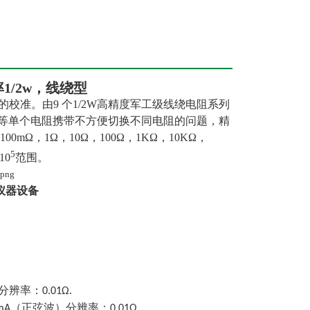
率1/2w，线绕型
校准。由9 个1/2W高精度军工级线绕电阻系列
3等单个电阻携带不方便切换不同电阻的问题，精
mΩ，1Ω，10Ω，100Ω，1KΩ，10KΩ，
5
10
范围。
仪器
设备
.
分辨率：0.01Ω
.
0mA（正弦波）分辨率：0.01Ω