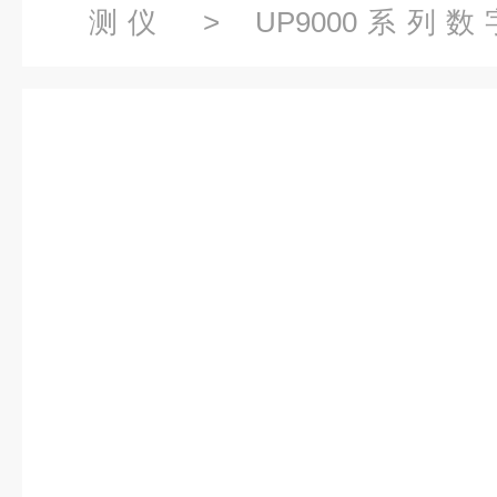
测仪
>
UP9000系
仪
> UP9000WNWL超声波密
船舶检漏