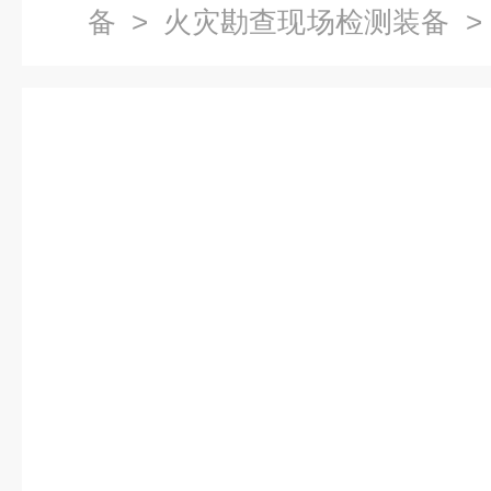
备
>
火灾勘查现场检测装备
>
录仪；数码微小物证显示仪