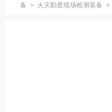
备
>
火灾勘查现场检测装备
>
查仪.便携X光机成像仪