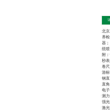
北京
养检
器；
统喷
附：
秒表
卷尺
游标
钢直
直角
电子
测力
强光
激光