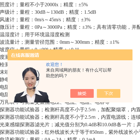
照度计；量程不小于2000lx；精度：±5%
声级计；量程：30dB～130dB；精度：1.5dB
风速计；量程：0m/s～45m/s；精度：±3%
微压计；量程：0Pa～3000Pa；精度：±3%；具有清零功能，
温湿度计；用于环境温湿度检测
波流量计；测量管径范围：0mm～300mm；精度：±1%
坡度仪；量程：0-±90º；精度：±0.1º
度测定仪；量程：0mm～500mm；精度：±0.2μm
栓测压接头；压力表量程：0MPa～1.6MPa；精度：1.6级
欢迎您！
来自局域网的朋友！有什么可以帮
末端试水接头；压力表量程：0MPa～0.6MPa；精度：1.6级
助您的吗？
静电电压表；量程：0kV～30kV；精度：±10%
电阻测量仪；量程：0Ω～1000Ω；精度：±2%
电阻测量仪；量程：1MΩ～2000 MΩ；精度：±2%
万用表；可测量交直流电压、电流、电阻、电容等
探测器功能试验器；检测杆高度不小于2.5ｍ，加配聚烟罩，内
探测器功能试验器；检测杆高度不小于2.5ｍ，内置电源线；连
光束感烟探测器滤光片；减光值分别为0.4dB和10.0dB各一片
探测器功能试验器；红外线波长大于等于850nm，紫外线波长小于等
电流检测仪；量程：0A～2A；精度：0.1mA