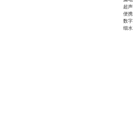
超声
便携
数字
细水