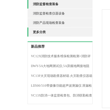
消防监督检查装备
消防监督检查仪器设备
消防产品现场检查装备
更多分类
新品推荐
VC12X消防技术服务维保检测检测+消防评
估仪器
DWY-5A大地网测试仪;5A异频地网接地阻
抗;防雷检测
VC13F火灾现场勘查器材箱.火灾勘查仪器箱
LD500/510带摄像功能超声波测漏仪.泄漏检
测仪
VC13X防消一体监督检查包、防消联勤检查
器材包