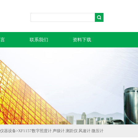
留言
联系我们
资料下载
仪器设备
>
XF1157数字照度计.声级计.测距仪.风速计.微压计