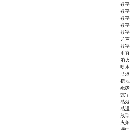
数字
数字
数字
数字
数字
超声
数字
垂直
消火
喷水
防爆
接地
绝缘
数字
感烟
感温
线型
火焰
漏电