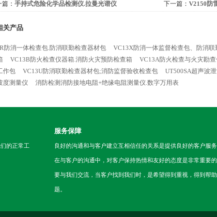
一篇：
手持式危险化学品检测仪.拉曼光谱仪
下一篇：
V215
相关产品
13R防消一体检查包.防消联勤检查器材包
VC13X防消一体监督检查包、防消
箱
VC13B防火检查仪器箱.消防火灾预防检查箱
VC13A防火检查与火灾勘
工作包
VC13U防消联勤检查器材包;消防监督验收检查包
UT500SA超声
坡度测量仪
消防检测消防接地电阻+绝缘电阻测量仪.数字万用表
服务保障
我们的正常工
良好的沟通和与客户建立互相信任的关系是提供良好的客户服务
在与客户的沟通中，对客户保持热情和友好的态度是非常重要的
要与我们交流，当客户找到我们时，是希望得到重视，得到帮助
题。