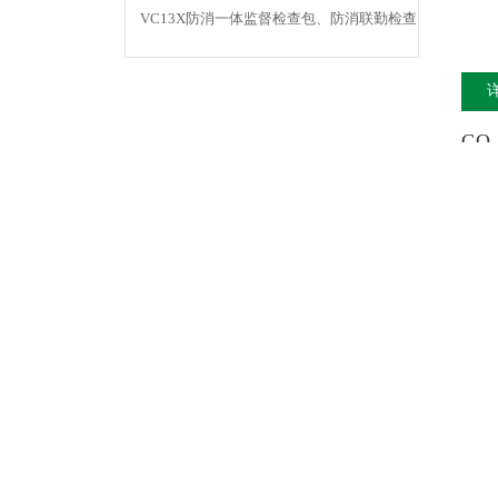
测仪
VC13X防消一体监督检查包、防消联勤检查
器材包
G
存
研
工
盛
的
其
VC
检测
具
VC
VC
VC