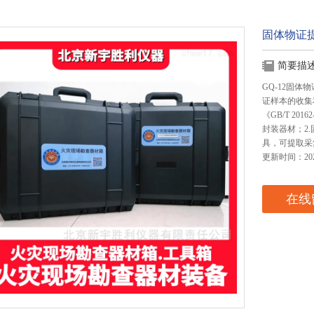
固体物证
简要描
GQ-12固
证样本的收集和
《GB/T 2
封装器材；2
具，可提取采
更新时间：2025
在线