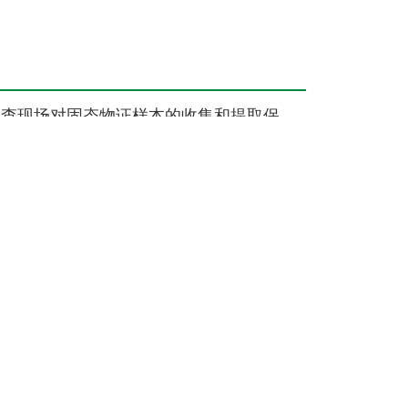
勘查现场对固态物证样本的收集和提取保
 20162-2006火灾技术鉴定物证提取方法》
采集辅助
器材
工具等三大类共30余件器材
供的采样所需辅助工具器材由专用工程塑料
作业使用，可以满足不同类型固态物证样本
体物证样本的提取使用。
栓系统功能检测箱；VC11B防排烟系统功能
系统现场检测箱；VC11Z便携式消防检查工
VC12X建筑消防设施维护保养检测设备箱；
箱；VC16A消防产品质量现场检测器材箱；
3D火场勘查破拆工具箱；VC13S森林火灾现