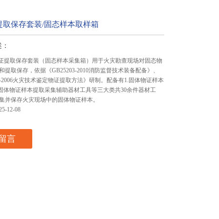
提取保存套装/固态样本取样箱
述：
体物证提取保存套装（固态样本采集箱）用于火灾勘查现场对固态物
提取保存，依据《GB25203-2010消防监督技术装备配备》、
0162-2006火灾技术鉴定物证提取方法》研制。配备有1.固体物证样本
.固体物证样本提取采集辅助器材工具等三大类共30余件器材工
集并保存火灾现场中的固体物证样本。
-12-08
留言