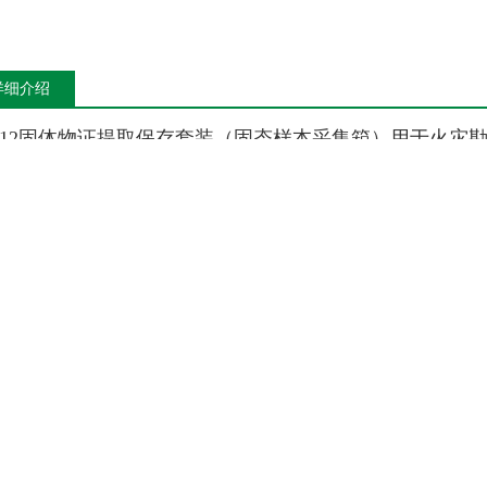
详细介绍
Q-12固体物证提取保存套装（固态样本采集箱）用于火灾
，
依据《GB25203-2010消防监督技术装备配备》、《GB/T
制。
配备有1.
固体物证
样本
封装
器材；
2.固体物证
样本提取
具，
可提取采集并保存火灾现场中的固体物证样本。所提
装箱存放携行，轻巧便携，防水耐摔。便于现场提取物证
提取使用要求，同时适用于刑侦勘查或环境污染调查中固
它消防检测箱系列：
11火灾报警系统功能检测箱；VC11A自动喷水系统、消火
箱；VC11F系列防火涂料检测箱；VC11N电气火灾监控
箱；VC12D建筑消防设施检测箱；消防监督验收检查箱；
13X消防监督装备器材箱；VC15A消防电气防火检测仪器
18系列消防监督技术装备箱；VC19F地铁消防检测箱。
13F火灾现场勘查器材箱；VC13G火场勘查工具箱；VC1