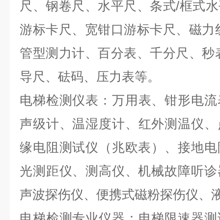
尺、钢
卷尺、
水平尺、条式/框式
水
游标卡尺、宽钳口游标卡尺、
磁力
管型
测力计
、
百分表、千分尺、秒
导尺
、
砝码、压力表等。
电梯检测
仪表：
万用表、钳形电流
声级计、温湿度计、
红外测温仪、
缘电阻测试仪（兆欧表）、接地电
光测距仪、测高仪、机械故障听诊
声波探伤仪、便携式磁粉探伤仪
、
电梯检测专业仪器：
电梯限速器测