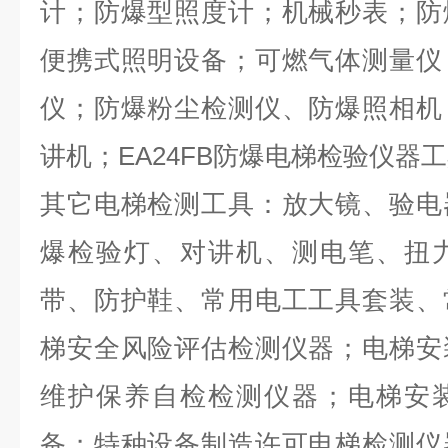
计
；
防爆型照度计
；
机械秒表
；
防
便携式照明设备
；
可燃气体测量仪
仪
；
防爆粉尘检测仪
、
防爆照相机
讲机；EA24FB
防爆电梯检验仪器工
其它
电梯检测工具：
放大镜、验电
爆
检验灯、
对讲机、测电笔、扭
带、防护鞋、
常用电工工具
套装
、
梯安全风险评估
检测仪器；电梯安
维护保养自检检测仪器；电梯
安
备
；
特种设备制造许可电梯
检测仪